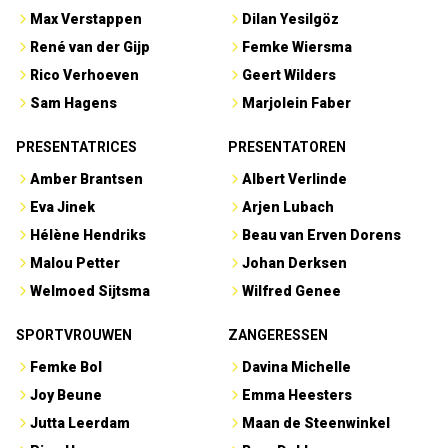
Max Verstappen
Dilan Yesilgöz
René van der Gijp
Femke Wiersma
Rico Verhoeven
Geert Wilders
Sam Hagens
Marjolein Faber
PRESENTATRICES
PRESENTATOREN
Amber Brantsen
Albert Verlinde
Eva Jinek
Arjen Lubach
Hélène Hendriks
Beau van Erven Dorens
Malou Petter
Johan Derksen
Welmoed Sijtsma
Wilfred Genee
SPORTVROUWEN
ZANGERESSEN
Femke Bol
Davina Michelle
Joy Beune
Emma Heesters
Jutta Leerdam
Maan de Steenwinkel