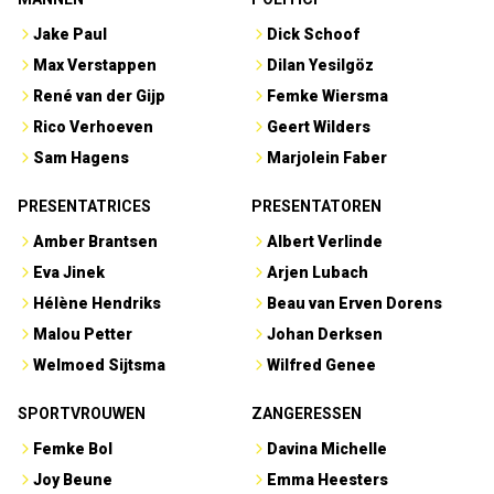
Jake Paul
Dick Schoof
Max Verstappen
Dilan Yesilgöz
René van der Gijp
Femke Wiersma
Rico Verhoeven
Geert Wilders
Sam Hagens
Marjolein Faber
PRESENTATRICES
PRESENTATOREN
Amber Brantsen
Albert Verlinde
Eva Jinek
Arjen Lubach
Hélène Hendriks
Beau van Erven Dorens
Malou Petter
Johan Derksen
Welmoed Sijtsma
Wilfred Genee
SPORTVROUWEN
ZANGERESSEN
Femke Bol
Davina Michelle
Joy Beune
Emma Heesters