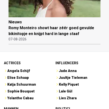
Nieuws
Romy Monteiro showt haar zéér goed gevulde
bikinitopje en knijpt hard in lange staaf
07-08-2026
ACTRICES
INFLUENCERS
Angela Schijf
Jade Anna
Elise Schaap
Juultje Tieleman
Katja Schuurman
Kelly Piquet
Sophie Bouquet
Lale Gül
Yolanthe Cabau
Lies Zhara
MANNEN
POLITICI