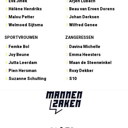
Eva Jinek
Arjen Lubach
Hélène Hendriks
Beau van Erven Dorens
Malou Petter
Johan Derksen
Welmoed Sijtsma
Wilfred Genee
SPORTVROUWEN
ZANGERESSEN
Femke Bol
Davina Michelle
Joy Beune
Emma Heesters
Jutta Leerdam
Maan de Steenwinkel
Pien Hersman
Roxy Dekker
Suzanne Schulting
S10