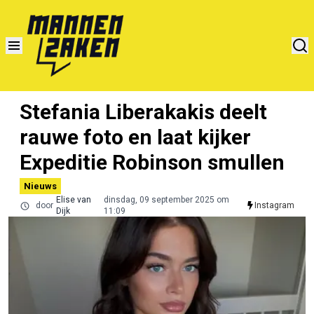
Stefania Liberakakis deelt
rauwe foto en laat kijker
Expeditie Robinson smullen
Nieuws
Elise van
dinsdag, 09 september 2025 om
door
Instagram
Dijk
11:09