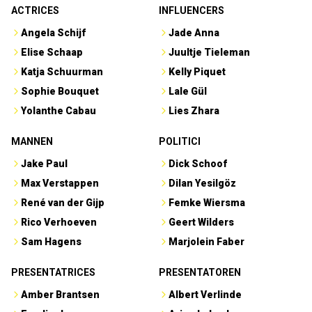
ACTRICES
INFLUENCERS
Angela Schijf
Jade Anna
Elise Schaap
Juultje Tieleman
Katja Schuurman
Kelly Piquet
Sophie Bouquet
Lale Gül
Yolanthe Cabau
Lies Zhara
MANNEN
POLITICI
Jake Paul
Dick Schoof
Max Verstappen
Dilan Yesilgöz
René van der Gijp
Femke Wiersma
Rico Verhoeven
Geert Wilders
Sam Hagens
Marjolein Faber
PRESENTATRICES
PRESENTATOREN
Amber Brantsen
Albert Verlinde