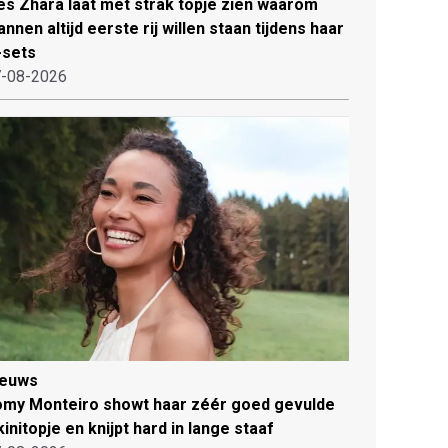
es Zhara laat met strak topje zien waarom
nnen altijd eerste rij willen staan tijdens haar
-sets
-08-2026
ieuws
my Monteiro showt haar zéér goed gevulde
kinitopje en knijpt hard in lange staaf