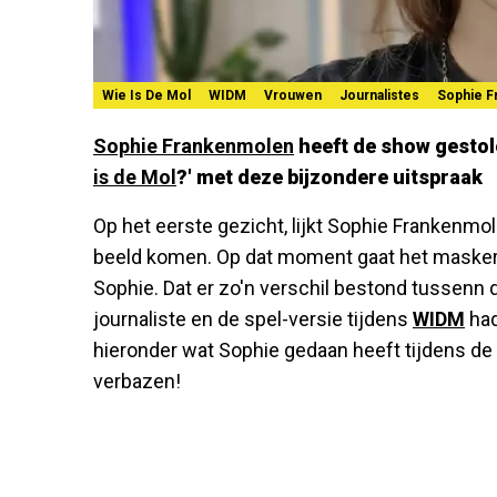
Wie Is De Mol
WIDM
Vrouwen
Journalistes
Sophie F
Sophie Frankenmolen
heeft de show gestole
is de Mol
?' met deze bijzondere uitspraak
Op het eerste gezicht, lijkt Sophie Frankenmo
beeld komen. Op dat moment gaat het masker af
Sophie. Dat er zo'n verschil bestond tussenn
journaliste en de spel-versie tijdens
WIDM
had
hieronder wat Sophie gedaan heeft tijdens de u
verbazen!