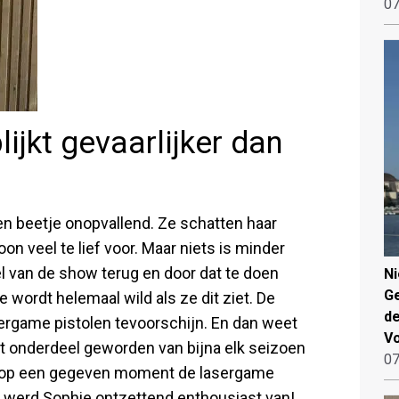
07
ijkt gevaarlijker dan
n beetje onopvallend. Ze schatten haar
woon veel te lief voor. Maar niets is minder
 van de show terug en door dat te doen
N
Ge
e wordt helemaal wild als ze dit ziet. De
de
ergame pistolen tevoorschijn. En dan weet
V
ast onderdeel geworden van bijna elk seizoen
07
 er op een gegeven moment de lasergame
r werd Sophie ontzettend enthousiast van!