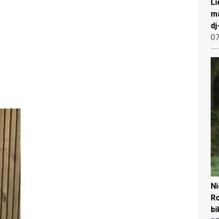
Li
ma
dj
07
N
Ro
bi