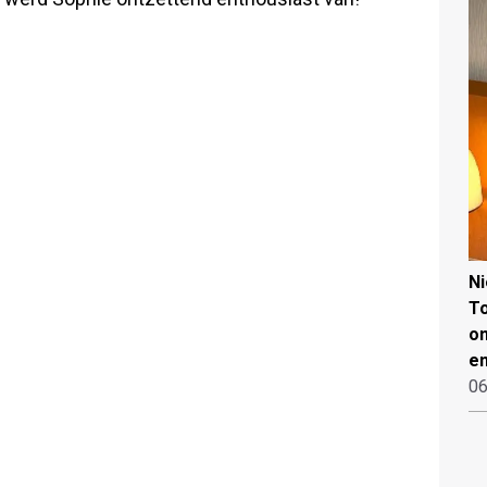
N
To
on
en
06