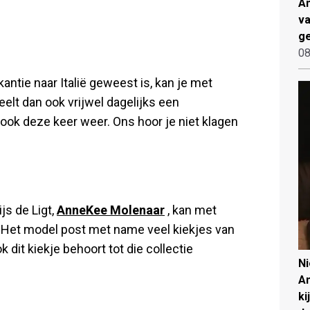
An
va
ge
08
ntie naar Italië geweest is, kan je met
elt dan ook vrijwel dagelijks een
 ook deze keer weer. Ons hoor je niet klagen
js de Ligt,
AnneKee Molenaar
, kan met
 Het model post met name veel kiekjes van
k dit kiekje behoort tot die collectie
N
An
ki