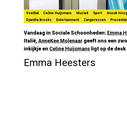
Voetbal
Celine Huijsmans
Muziek
Sport
Anouk Hoog
Dyantha Brooks
Entertainment
Zangeressen
Presentat
Vandaag in Sociale Schoonheden:
Emma H
Italië,
AnneKee Molenaar
geeft ons een zwoe
inkijkje en
Celine Huijsmans
ligt op de desk
Emma Heesters