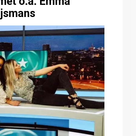
met o.a. Emma
ijsmans