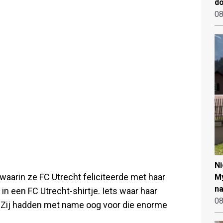
d
08
N
 waarin ze FC Utrecht feliciteerde met haar
My
na
l in een FC Utrecht-shirtje. Iets waar haar
08
. Zij hadden met name oog voor die enorme