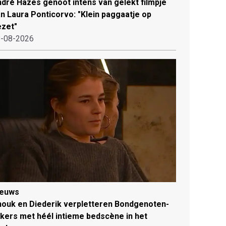
dré Hazes genoot intens van gelekt filmpje
n Laura Ponticorvo: "Klein paggaatje op
zet"
-08-2026
ieuws
ouk en Diederik verpletteren Bondgenoten-
jkers met héél intieme bedscène in het