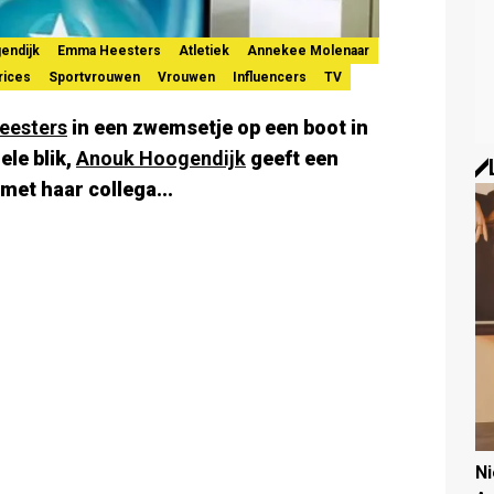
endijk
Emma Heesters
Atletiek
Annekee Molenaar
rices
Sportvrouwen
Vrouwen
Influencers
TV
eesters
in een zwemsetje op een boot in
le blik,
Anouk Hoogendijk
geeft een
 met haar collega...
N