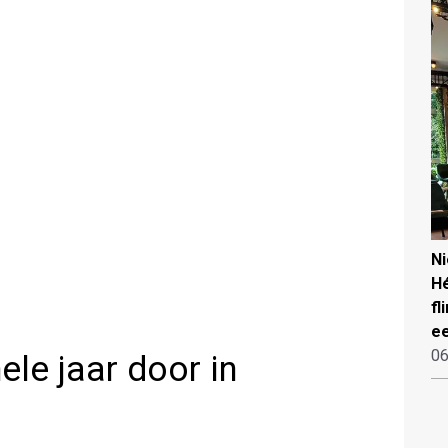
N
Hé
fl
ee
06
ele jaar door in