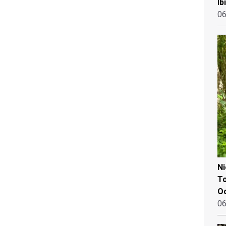
Ib
06
N
To
Oo
06