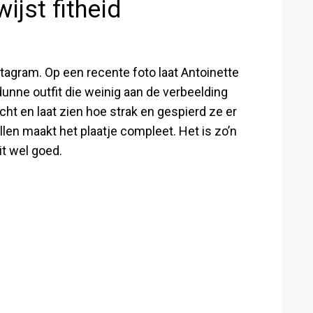
ijst fitheid
stagram. Op een recente foto laat Antoinette
rdunne outfit die weinig aan de verbeelding
echt en laat zien hoe strak en gespierd ze er
len maakt het plaatje compleet. Het is zo’n
it wel goed.