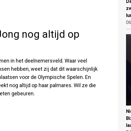
Da
zw
lu
06
Jong nog altijd op
amen in het deelnemersveld. Waar veel
en hebben, weet zij dat dit waarschijnlijk
 plaatsen voor de Olympische Spelen. En
kt nog altijd op haar palmares. Wil ze die
oeten gebeuren.
N
Bi
la