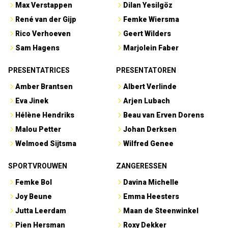
Max Verstappen
Dilan Yesilgöz
René van der Gijp
Femke Wiersma
Rico Verhoeven
Geert Wilders
Sam Hagens
Marjolein Faber
PRESENTATRICES
PRESENTATOREN
Amber Brantsen
Albert Verlinde
Eva Jinek
Arjen Lubach
Hélène Hendriks
Beau van Erven Dorens
Malou Petter
Johan Derksen
Welmoed Sijtsma
Wilfred Genee
SPORTVROUWEN
ZANGERESSEN
Femke Bol
Davina Michelle
Joy Beune
Emma Heesters
Jutta Leerdam
Maan de Steenwinkel
Pien Hersman
Roxy Dekker