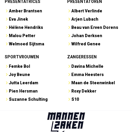
PRESENTATRICES
PRESENTATOREN
Amber Brantsen
Albert Verlinde
Eva Jinek
Arjen Lubach
Hélène Hendriks
Beau van Erven Dorens
Malou Petter
Johan Derksen
Welmoed Sijtsma
Wilfred Genee
SPORTVROUWEN
ZANGERESSEN
Femke Bol
Davina Michelle
Joy Beune
Emma Heesters
Jutta Leerdam
Maan de Steenwinkel
Pien Hersman
Roxy Dekker
Suzanne Schulting
S10