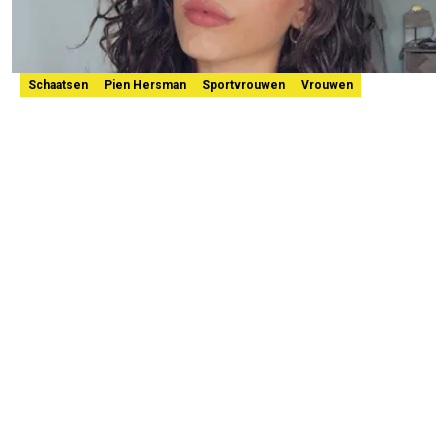
Schaatsen
Pien Hersman
Sportvrouwen
Vrouwen