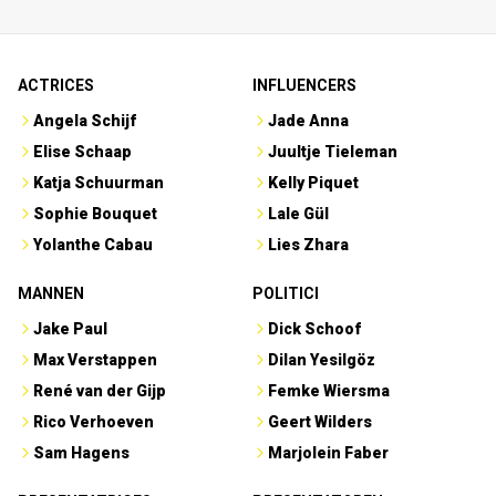
ACTRICES
INFLUENCERS
Angela Schijf
Jade Anna
Elise Schaap
Juultje Tieleman
Katja Schuurman
Kelly Piquet
Sophie Bouquet
Lale Gül
Yolanthe Cabau
Lies Zhara
MANNEN
POLITICI
Jake Paul
Dick Schoof
Max Verstappen
Dilan Yesilgöz
René van der Gijp
Femke Wiersma
Rico Verhoeven
Geert Wilders
Sam Hagens
Marjolein Faber