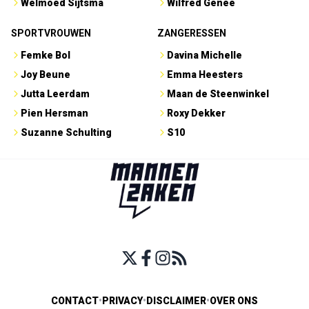
Welmoed Sijtsma
Wilfred Genee
SPORTVROUWEN
ZANGERESSEN
Femke Bol
Davina Michelle
Joy Beune
Emma Heesters
Jutta Leerdam
Maan de Steenwinkel
Pien Hersman
Roxy Dekker
Suzanne Schulting
S10
CONTACT
•
PRIVACY
•
DISCLAIMER
•
OVER ONS