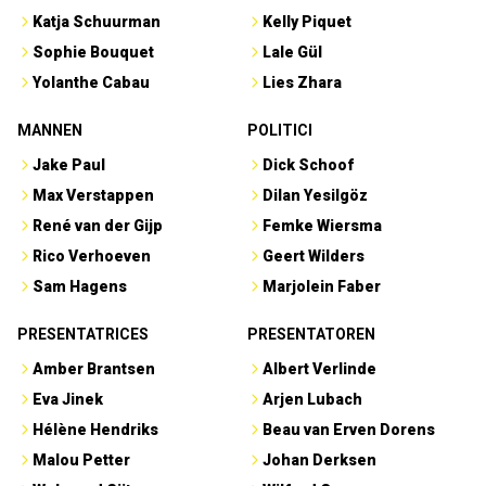
Katja Schuurman
Kelly Piquet
Sophie Bouquet
Lale Gül
Yolanthe Cabau
Lies Zhara
MANNEN
POLITICI
Jake Paul
Dick Schoof
Max Verstappen
Dilan Yesilgöz
René van der Gijp
Femke Wiersma
Rico Verhoeven
Geert Wilders
Sam Hagens
Marjolein Faber
PRESENTATRICES
PRESENTATOREN
Amber Brantsen
Albert Verlinde
Eva Jinek
Arjen Lubach
Hélène Hendriks
Beau van Erven Dorens
Malou Petter
Johan Derksen