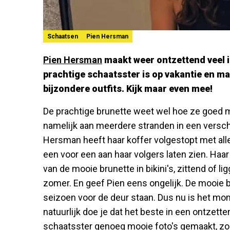
Schaatsen
Pien Hersman
Pien Hersman
maakt weer ontzettend veel i
prachtige schaatsster is op vakantie en m
bijzondere outfits. Kijk maar even mee!
De prachtige brunette weet wel hoe ze goed m
namelijk aan meerdere stranden in een versch
Hersman heeft haar koffer volgestopt met a
een voor een aan haar volgers laten zien. Haa
van de mooie brunette in bikini's, zittend of l
zomer. En geef Pien eens ongelijk. De mooie b
seizoen voor de deur staan. Dus nu is het mo
natuurlijk doe je dat het beste in een ontzet
schaatsster genoeg mooie foto's gemaakt, zod