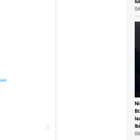
lu
06
ken
N
Bi
la
Ib
06