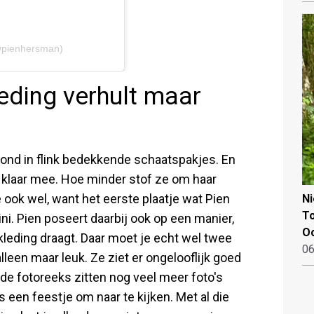
@pienhersman)
eding verhult maar
 rond in flink bedekkende schaatspakjes. En
l klaar mee. Hoe minder stof ze om haar
je ook wel, want het eerste plaatje wat Pien
N
To
ini. Pien poseert daarbij ook op een manier,
Oo
kleding draagt. Daar moet je echt wel twee
06
lleen maar leuk. Ze ziet er ongelooflijk goed
de fotoreeks zitten nog veel meer foto's
s een feestje om naar te kijken. Met al die