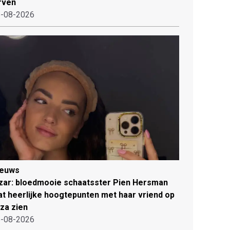
rven
-08-2026
ieuws
zar: bloedmooie schaatsster Pien Hersman
at heerlijke hoogtepunten met haar vriend op
iza zien
-08-2026