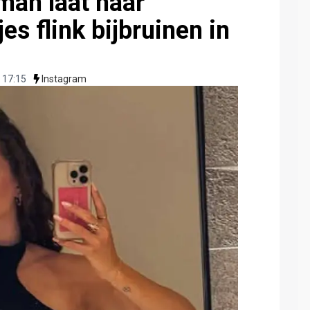
man laat haar
s flink bijbruinen in
 17:15
Instagram