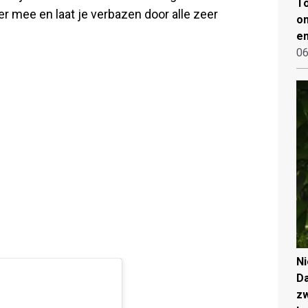
To
er mee en laat je verbazen door alle zeer
on
en
06
N
Da
zw