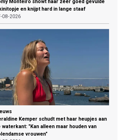
my Monteiro showt haar zéér goed gevulde
kinitopje en knijpt hard in lange staaf
-08-2026
ieuws
raldine Kemper schudt met haar heupjes aan
 waterkant: "Kan alleen maar houden van
olendamse vrouwen"