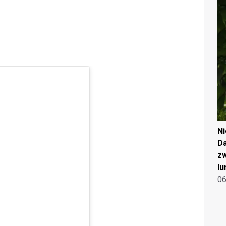
N
Da
zw
lu
06