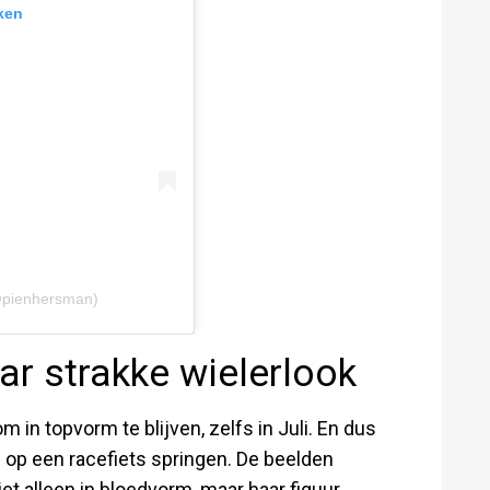
ken
@pienhersman)
ar strakke wielerlook
m in topvorm te blijven, zelfs in Juli. En dus
e op een racefiets springen. De beelden
iet alleen in bloedvorm, maar haar figuur