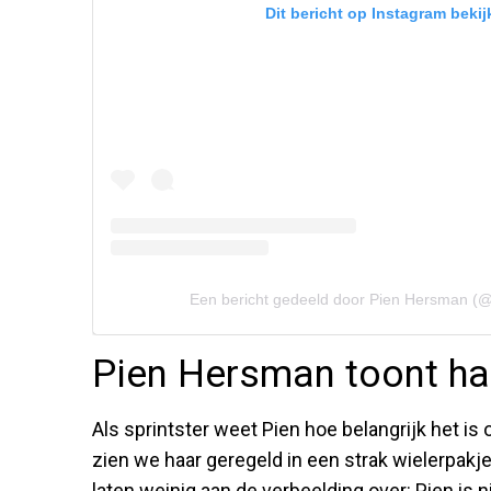
Dit bericht op Instagram bekij
Een bericht gedeeld door Pien Hersman (
Pien Hersman toont ha
Als sprintster weet Pien hoe belangrijk het is o
zien we haar geregeld in een strak wielerpakj
laten weinig aan de verbeelding over: Pien is n