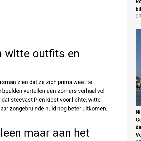
Ro
bi
07
 witte outfits en
rsman zien dat ze zich prima weet te
 beelden vertellen een zomers verhaal vol
dat steevast Pien kiest voor lichte, witte
t haar zongebruinde huid nog beter uitkomen.
N
Ge
de
lleen maar aan het
V