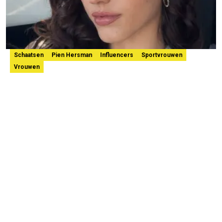
Schaatsen
Pien Hersman
Influencers
Sportvrouwen
Vrouwen