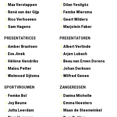
Max Verstappen
Dilan Yesilgöz
René van der Gijp
Femke Wiersma
Rico Verhoeven
Geert Wilders
Sam Hagens
Marjolein Faber
PRESENTATRICES
PRESENTATOREN
Amber Brantsen
Albert Verlinde
Eva Jinek
Arjen Lubach
Hélène Hendriks
Beau van Erven Dorens
Malou Petter
Johan Derksen
Welmoed Sijtsma
Wilfred Genee
SPORTVROUWEN
ZANGERESSEN
Femke Bol
Davina Michelle
Joy Beune
Emma Heesters
Jutta Leerdam
Maan de Steenwinkel