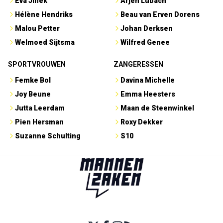
Eva Jinek
Arjen Lubach
Hélène Hendriks
Beau van Erven Dorens
Malou Petter
Johan Derksen
Welmoed Sijtsma
Wilfred Genee
SPORTVROUWEN
ZANGERESSEN
Femke Bol
Davina Michelle
Joy Beune
Emma Heesters
Jutta Leerdam
Maan de Steenwinkel
Pien Hersman
Roxy Dekker
Suzanne Schulting
S10