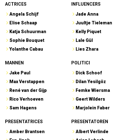
ACTRICES
INFLUENCERS
Angela Schijf
Jade Anna
Elise Schaap
Juultje Tieleman
Katja Schuurman
Kelly Piquet
Sophie Bouquet
Lale Gül
Yolanthe Cabau
Lies Zhara
MANNEN
POLITICI
Jake Paul
Dick Schoof
Max Verstappen
Dilan Yesilgöz
René van der Gijp
Femke Wiersma
Rico Verhoeven
Geert Wilders
Sam Hagens
Marjolein Faber
PRESENTATRICES
PRESENTATOREN
Amber Brantsen
Albert Verlinde