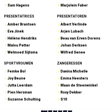
Sam Hagens
Marjolein Faber
PRESENTATRICES
PRESENTATOREN
Amber Brantsen
Albert Verlinde
Eva Jinek
Arjen Lubach
Hélène Hendriks
Beau van Erven Dorens
Malou Petter
Johan Derksen
Welmoed Sijtsma
Wilfred Genee
SPORTVROUWEN
ZANGERESSEN
Femke Bol
Davina Michelle
Joy Beune
Emma Heesters
Jutta Leerdam
Maan de Steenwinkel
Pien Hersman
Roxy Dekker
Suzanne Schulting
S10