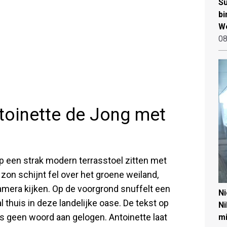
Su
bi
W
08
oinette de Jong met
op een strak modern terrasstoel zitten met
on schijnt fel over het groene weiland,
amera kijken. Op de voorgrond snuffelt een
N
 thuis in deze landelijke oase. De tekst op
Ni
 is geen woord aan gelogen. Antoinette laat
mi