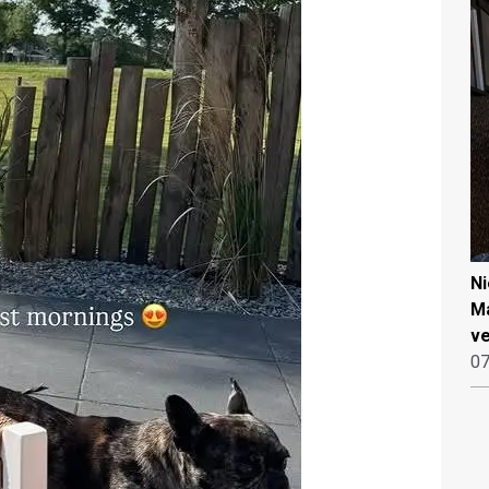
N
Ma
ve
07