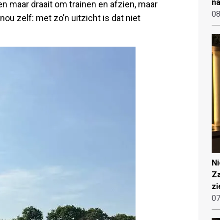
na
een maar draait om trainen en afzien, maar
08
u zelf: met zo’n uitzicht is dat niet
N
Za
zi
07