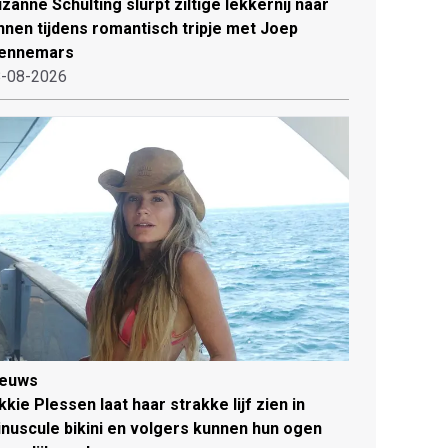
zanne Schulting slurpt ziltige lekkernij naar
nnen tijdens romantisch tripje met Joep
ennemars
-08-2026
ieuws
kkie Plessen laat haar strakke lijf zien in
nuscule bikini en volgers kunnen hun ogen