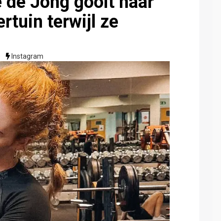
 de Jong gooit haar
tuin terwijl ze
0
Instagram