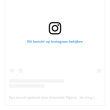
Dit bericht op Instagram bekijken
Een bericht gedeeld door Antoinette Rijpma - de Jong (@_antoinettedejong)