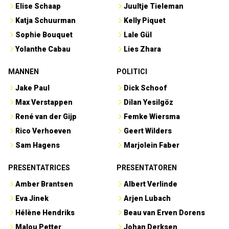
Elise Schaap
Juultje Tieleman
Katja Schuurman
Kelly Piquet
Sophie Bouquet
Lale Gül
Yolanthe Cabau
Lies Zhara
MANNEN
POLITICI
Jake Paul
Dick Schoof
Max Verstappen
Dilan Yesilgöz
René van der Gijp
Femke Wiersma
Rico Verhoeven
Geert Wilders
Sam Hagens
Marjolein Faber
PRESENTATRICES
PRESENTATOREN
Amber Brantsen
Albert Verlinde
Eva Jinek
Arjen Lubach
Hélène Hendriks
Beau van Erven Dorens
Malou Petter
Johan Derksen