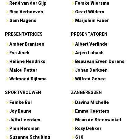
René van der Gijp
Femke Wiersma
Rico Verhoeven
Geert Wilders
Sam Hagens
Marjolein Faber
PRESENTATRICES
PRESENTATOREN
Amber Brantsen
Albert Verlinde
Eva Jinek
Arjen Lubach
Hélène Hendriks
Beau van Erven Dorens
Malou Petter
Johan Derksen
Welmoed Sijtsma
Wilfred Genee
SPORTVROUWEN
ZANGERESSEN
Femke Bol
Davina Michelle
Joy Beune
Emma Heesters
Jutta Leerdam
Maan de Steenwinkel
Pien Hersman
Roxy Dekker
Suzanne Schulting
S10