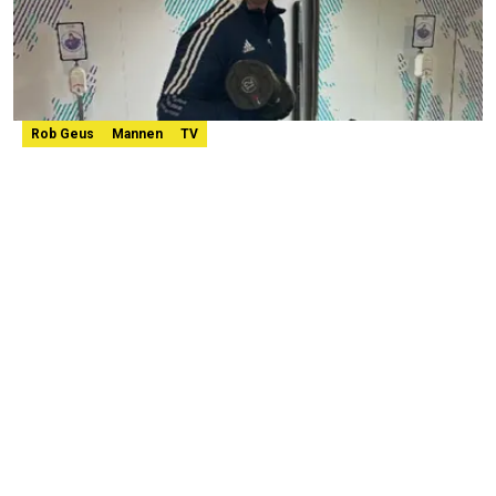
Rob Geus
Mannen
TV