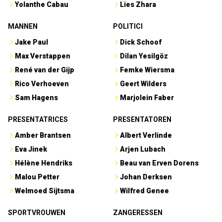
Yolanthe Cabau
Lies Zhara
MANNEN
POLITICI
Jake Paul
Dick Schoof
Max Verstappen
Dilan Yesilgöz
René van der Gijp
Femke Wiersma
Rico Verhoeven
Geert Wilders
Sam Hagens
Marjolein Faber
PRESENTATRICES
PRESENTATOREN
Amber Brantsen
Albert Verlinde
Eva Jinek
Arjen Lubach
Hélène Hendriks
Beau van Erven Dorens
Malou Petter
Johan Derksen
Welmoed Sijtsma
Wilfred Genee
SPORTVROUWEN
ZANGERESSEN