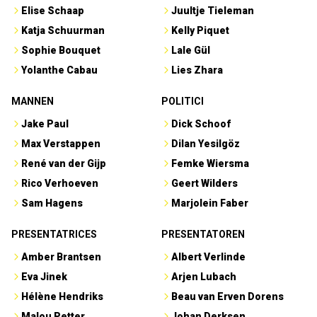
Elise Schaap
Juultje Tieleman
Katja Schuurman
Kelly Piquet
Sophie Bouquet
Lale Gül
Yolanthe Cabau
Lies Zhara
MANNEN
POLITICI
Jake Paul
Dick Schoof
Max Verstappen
Dilan Yesilgöz
René van der Gijp
Femke Wiersma
Rico Verhoeven
Geert Wilders
Sam Hagens
Marjolein Faber
PRESENTATRICES
PRESENTATOREN
Amber Brantsen
Albert Verlinde
Eva Jinek
Arjen Lubach
Hélène Hendriks
Beau van Erven Dorens
Malou Petter
Johan Derksen