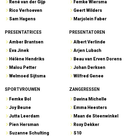
René van der Gijp
Femke Wiersma
Rico Verhoeven
Geert Wilders
Sam Hagens
Marjolein Faber
PRESENTATRICES
PRESENTATOREN
Amber Brantsen
Albert Verlinde
Eva Jinek
Arjen Lubach
Hélène Hendriks
Beau van Erven Dorens
Malou Petter
Johan Derksen
Welmoed Sijtsma
Wilfred Genee
SPORTVROUWEN
ZANGERESSEN
Femke Bol
Davina Michelle
Joy Beune
Emma Heesters
Jutta Leerdam
Maan de Steenwinkel
Pien Hersman
Roxy Dekker
Suzanne Schulting
S10