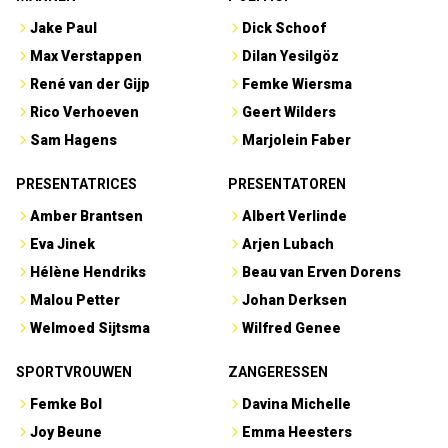
Jake Paul
Dick Schoof
Max Verstappen
Dilan Yesilgöz
René van der Gijp
Femke Wiersma
Rico Verhoeven
Geert Wilders
Sam Hagens
Marjolein Faber
PRESENTATRICES
PRESENTATOREN
Amber Brantsen
Albert Verlinde
Eva Jinek
Arjen Lubach
Hélène Hendriks
Beau van Erven Dorens
Malou Petter
Johan Derksen
Welmoed Sijtsma
Wilfred Genee
SPORTVROUWEN
ZANGERESSEN
Femke Bol
Davina Michelle
Joy Beune
Emma Heesters