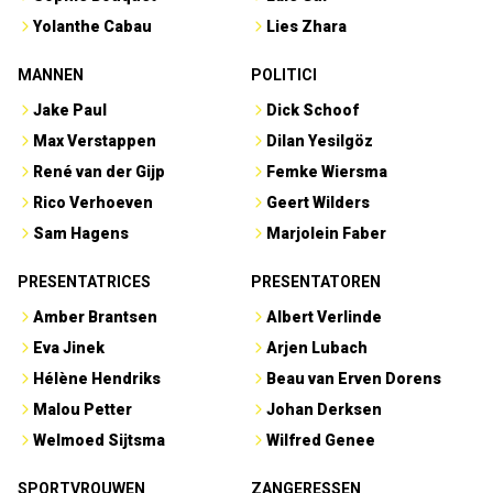
Yolanthe Cabau
Lies Zhara
MANNEN
POLITICI
Jake Paul
Dick Schoof
Max Verstappen
Dilan Yesilgöz
René van der Gijp
Femke Wiersma
Rico Verhoeven
Geert Wilders
Sam Hagens
Marjolein Faber
PRESENTATRICES
PRESENTATOREN
Amber Brantsen
Albert Verlinde
Eva Jinek
Arjen Lubach
Hélène Hendriks
Beau van Erven Dorens
Malou Petter
Johan Derksen
Welmoed Sijtsma
Wilfred Genee
SPORTVROUWEN
ZANGERESSEN