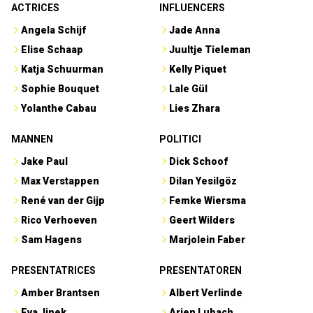
ACTRICES
INFLUENCERS
Angela Schijf
Jade Anna
Elise Schaap
Juultje Tieleman
Katja Schuurman
Kelly Piquet
Sophie Bouquet
Lale Gül
Yolanthe Cabau
Lies Zhara
MANNEN
POLITICI
Jake Paul
Dick Schoof
Max Verstappen
Dilan Yesilgöz
René van der Gijp
Femke Wiersma
Rico Verhoeven
Geert Wilders
Sam Hagens
Marjolein Faber
PRESENTATRICES
PRESENTATOREN
Amber Brantsen
Albert Verlinde
Eva Jinek
Arjen Lubach