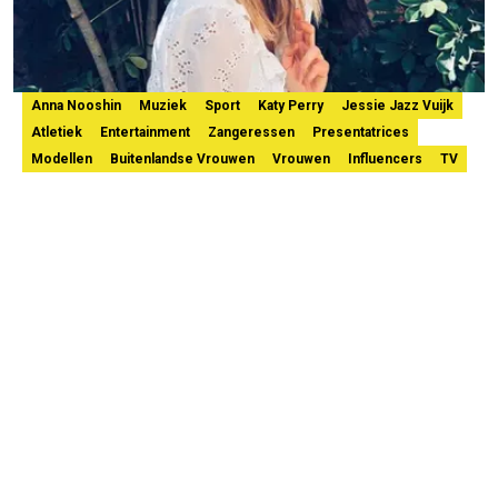
Anna Nooshin
Muziek
Sport
Katy Perry
Jessie Jazz Vuijk
Atletiek
Entertainment
Zangeressen
Presentatrices
Modellen
Buitenlandse Vrouwen
Vrouwen
Influencers
TV