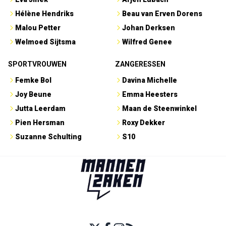
Hélène Hendriks
Beau van Erven Dorens
Malou Petter
Johan Derksen
Welmoed Sijtsma
Wilfred Genee
SPORTVROUWEN
ZANGERESSEN
Femke Bol
Davina Michelle
Joy Beune
Emma Heesters
Jutta Leerdam
Maan de Steenwinkel
Pien Hersman
Roxy Dekker
Suzanne Schulting
S10