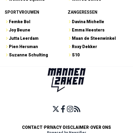
SPORTVROUWEN
ZANGERESSEN
Femke Bol
Davina Michelle
Joy Beune
Emma Heesters
Jutta Leerdam
Maan de Steenwinkel
Pien Hersman
Roxy Dekker
Suzanne Schulting
S10
CONTACT
•
PRIVACY
•
DISCLAIMER
•
OVER ONS
Powered by Newsifier