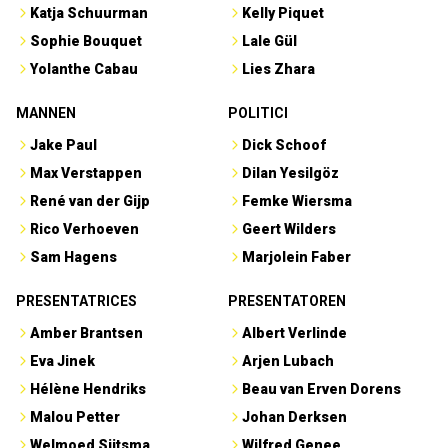
Katja Schuurman
Kelly Piquet
Sophie Bouquet
Lale Gül
Yolanthe Cabau
Lies Zhara
MANNEN
POLITICI
Jake Paul
Dick Schoof
Max Verstappen
Dilan Yesilgöz
René van der Gijp
Femke Wiersma
Rico Verhoeven
Geert Wilders
Sam Hagens
Marjolein Faber
PRESENTATRICES
PRESENTATOREN
Amber Brantsen
Albert Verlinde
Eva Jinek
Arjen Lubach
Hélène Hendriks
Beau van Erven Dorens
Malou Petter
Johan Derksen
Welmoed Sijtsma
Wilfred Genee