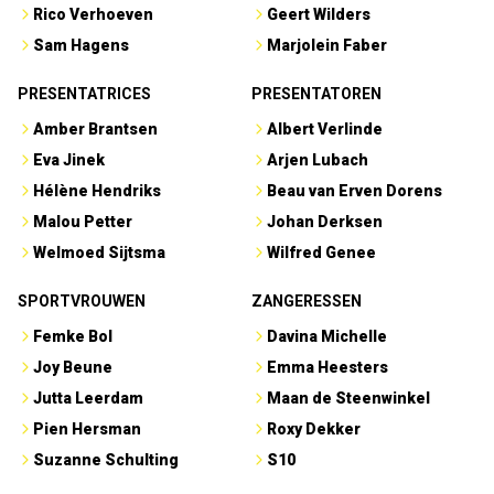
Rico Verhoeven
Geert Wilders
Sam Hagens
Marjolein Faber
PRESENTATRICES
PRESENTATOREN
Amber Brantsen
Albert Verlinde
Eva Jinek
Arjen Lubach
Hélène Hendriks
Beau van Erven Dorens
Malou Petter
Johan Derksen
Welmoed Sijtsma
Wilfred Genee
SPORTVROUWEN
ZANGERESSEN
Femke Bol
Davina Michelle
Joy Beune
Emma Heesters
Jutta Leerdam
Maan de Steenwinkel
Pien Hersman
Roxy Dekker
Suzanne Schulting
S10