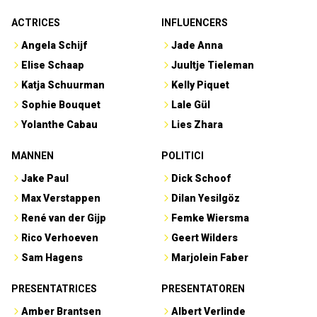
ACTRICES
INFLUENCERS
Angela Schijf
Jade Anna
Elise Schaap
Juultje Tieleman
Katja Schuurman
Kelly Piquet
Sophie Bouquet
Lale Gül
Yolanthe Cabau
Lies Zhara
MANNEN
POLITICI
Jake Paul
Dick Schoof
Max Verstappen
Dilan Yesilgöz
René van der Gijp
Femke Wiersma
Rico Verhoeven
Geert Wilders
Sam Hagens
Marjolein Faber
PRESENTATRICES
PRESENTATOREN
Amber Brantsen
Albert Verlinde