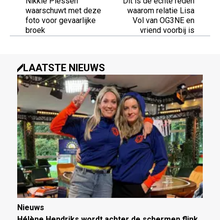
Nikkie Plessen
Dit is de echte reden
waarschuwt met deze
waarom relatie Lisa
foto voor gevaarlijke
Vol van OG3NE en
broek
vriend voorbij is
LAATSTE NIEUWS
Nieuws
Hélène Hendriks wordt achter de schermen flink