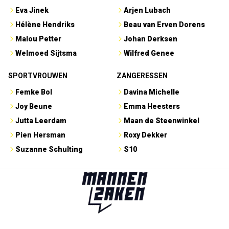
Eva Jinek
Arjen Lubach
Hélène Hendriks
Beau van Erven Dorens
Malou Petter
Johan Derksen
Welmoed Sijtsma
Wilfred Genee
SPORTVROUWEN
ZANGERESSEN
Femke Bol
Davina Michelle
Joy Beune
Emma Heesters
Jutta Leerdam
Maan de Steenwinkel
Pien Hersman
Roxy Dekker
Suzanne Schulting
S10