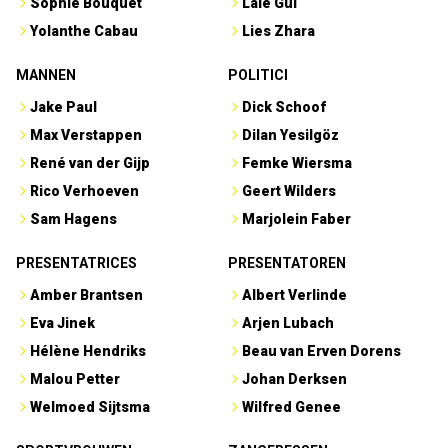
Sophie Bouquet
Lale Gül
Yolanthe Cabau
Lies Zhara
MANNEN
POLITICI
Jake Paul
Dick Schoof
Max Verstappen
Dilan Yesilgöz
René van der Gijp
Femke Wiersma
Rico Verhoeven
Geert Wilders
Sam Hagens
Marjolein Faber
PRESENTATRICES
PRESENTATOREN
Amber Brantsen
Albert Verlinde
Eva Jinek
Arjen Lubach
Hélène Hendriks
Beau van Erven Dorens
Malou Petter
Johan Derksen
Welmoed Sijtsma
Wilfred Genee