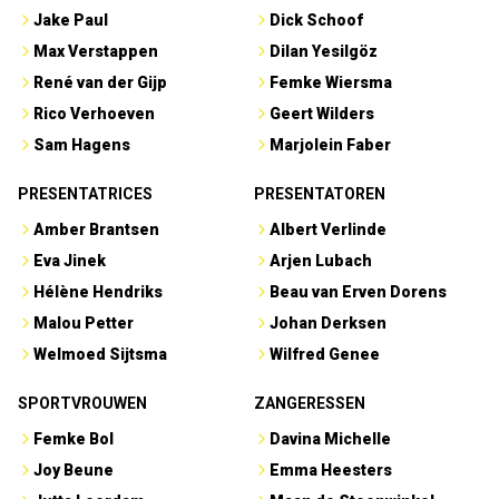
Jake Paul
Dick Schoof
Max Verstappen
Dilan Yesilgöz
René van der Gijp
Femke Wiersma
Rico Verhoeven
Geert Wilders
Sam Hagens
Marjolein Faber
PRESENTATRICES
PRESENTATOREN
Amber Brantsen
Albert Verlinde
Eva Jinek
Arjen Lubach
Hélène Hendriks
Beau van Erven Dorens
Malou Petter
Johan Derksen
Welmoed Sijtsma
Wilfred Genee
SPORTVROUWEN
ZANGERESSEN
Femke Bol
Davina Michelle
Joy Beune
Emma Heesters