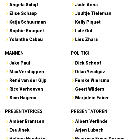
Angela Schijf
Jade Anna
Elise Schaap
Juultje Tieleman
Katja Schuurman
Kelly Piquet
Sophie Bouquet
Lale Gül
Yolanthe Cabau
Lies Zhara
MANNEN
POLITICI
Jake Paul
Dick Schoof
Max Verstappen
Dilan Yesilgöz
René van der Gijp
Femke Wiersma
Rico Verhoeven
Geert Wilders
Sam Hagens
Marjolein Faber
PRESENTATRICES
PRESENTATOREN
Amber Brantsen
Albert Verlinde
Eva Jinek
Arjen Lubach
Hélène Hendriks
Beau van Erven Dorens