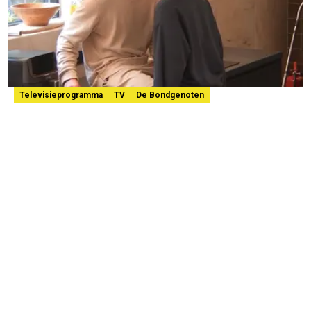
Televisieprogramma
TV
De Bondgenoten