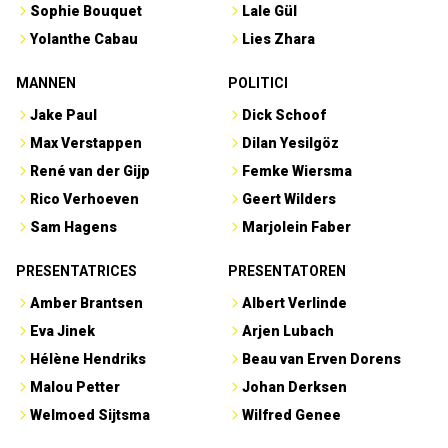
Sophie Bouquet
Lale Gül
Yolanthe Cabau
Lies Zhara
MANNEN
POLITICI
Jake Paul
Dick Schoof
Max Verstappen
Dilan Yesilgöz
René van der Gijp
Femke Wiersma
Rico Verhoeven
Geert Wilders
Sam Hagens
Marjolein Faber
PRESENTATRICES
PRESENTATOREN
Amber Brantsen
Albert Verlinde
Eva Jinek
Arjen Lubach
Hélène Hendriks
Beau van Erven Dorens
Malou Petter
Johan Derksen
Welmoed Sijtsma
Wilfred Genee