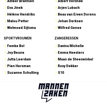
Amber Brantsen
Albert Verlinde
Eva Jinek
Arjen Lubach
Hélène Hendriks
Beau van Erven Dorens
Malou Petter
Johan Derksen
Welmoed Sijtsma
Wilfred Genee
SPORTVROUWEN
ZANGERESSEN
Femke Bol
Davina Michelle
Joy Beune
Emma Heesters
Jutta Leerdam
Maan de Steenwinkel
Pien Hersman
Roxy Dekker
Suzanne Schulting
S10