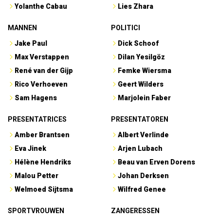
Yolanthe Cabau
Lies Zhara
MANNEN
POLITICI
Jake Paul
Dick Schoof
Max Verstappen
Dilan Yesilgöz
René van der Gijp
Femke Wiersma
Rico Verhoeven
Geert Wilders
Sam Hagens
Marjolein Faber
PRESENTATRICES
PRESENTATOREN
Amber Brantsen
Albert Verlinde
Eva Jinek
Arjen Lubach
Hélène Hendriks
Beau van Erven Dorens
Malou Petter
Johan Derksen
Welmoed Sijtsma
Wilfred Genee
SPORTVROUWEN
ZANGERESSEN