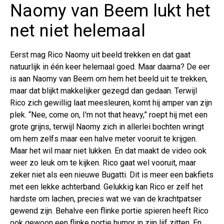
Naomy van Beem lukt het
net niet helemaal
Eerst mag Rico Naomy uit beeld trekken en dat gaat
natuurlijk in één keer helemaal goed. Maar daarna? De eer
is aan Naomy van Beem om hem het beeld uit te trekken,
maar dat blijkt makkelijker gezegd dan gedaan. Terwijl
Rico zich gewillig laat meesleuren, komt hij amper van zijn
plek. “Nee, come on, I'm not that heavy,” roept hij met een
grote grijns, terwijl Naomy zich in allerlei bochten wringt
om hem zelfs maar een halve meter vooruit te krijgen.
Maar het wil maar niet lukken. En dat maakt de video ook
weer zo leuk om te kijken. Rico gaat wel vooruit, maar
zeker niet als een nieuwe Bugatti. Dit is meer een bakfiets
met een lekke achterband. Gelukkig kan Rico er zelf het
hardste om lachen, precies wat we van de krachtpatser
gewend zijn. Behalve een flinke portie spieren heeft Rico
ook gewoon een flinke portie humor in zijn lijf zitten. En