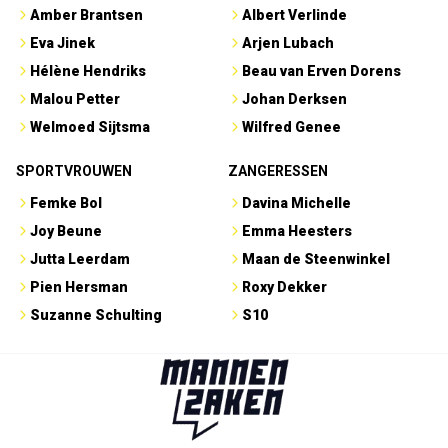
Amber Brantsen
Albert Verlinde
Eva Jinek
Arjen Lubach
Hélène Hendriks
Beau van Erven Dorens
Malou Petter
Johan Derksen
Welmoed Sijtsma
Wilfred Genee
SPORTVROUWEN
ZANGERESSEN
Femke Bol
Davina Michelle
Joy Beune
Emma Heesters
Jutta Leerdam
Maan de Steenwinkel
Pien Hersman
Roxy Dekker
Suzanne Schulting
S10