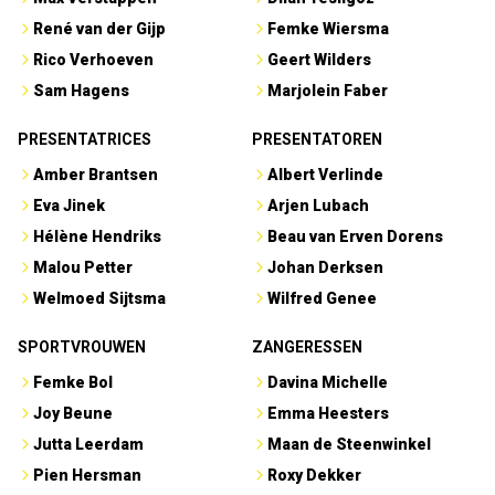
René van der Gijp
Femke Wiersma
Rico Verhoeven
Geert Wilders
Sam Hagens
Marjolein Faber
PRESENTATRICES
PRESENTATOREN
Amber Brantsen
Albert Verlinde
Eva Jinek
Arjen Lubach
Hélène Hendriks
Beau van Erven Dorens
Malou Petter
Johan Derksen
Welmoed Sijtsma
Wilfred Genee
SPORTVROUWEN
ZANGERESSEN
Femke Bol
Davina Michelle
Joy Beune
Emma Heesters
Jutta Leerdam
Maan de Steenwinkel
Pien Hersman
Roxy Dekker