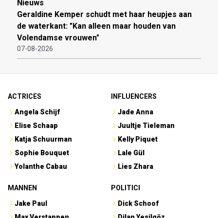
Nieuws
Geraldine Kemper schudt met haar heupjes aan
de waterkant: "Kan alleen maar houden van
Volendamse vrouwen"
07-08-2026
ACTRICES
INFLUENCERS
Angela Schijf
Jade Anna
Elise Schaap
Juultje Tieleman
Katja Schuurman
Kelly Piquet
Sophie Bouquet
Lale Gül
Yolanthe Cabau
Lies Zhara
MANNEN
POLITICI
Jake Paul
Dick Schoof
Max Verstappen
Dilan Yesilgöz