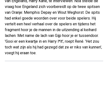
van Engeland, Harry Kane, te interviewen. Noa stelde de
vraag hoe Engeland zich voorbereidt op de twee spitsen
van Oranje: Memphis Depay en Wout Weghorst. De spits
had enkel goede woorden over voor beide spelers. Hij
vertelt een heel verhaal over de spelers en tijdens het
fragment hoor je de mannen in de uitzending al keihard
lachen. Met name de lach van Gijp hoor je er tussendoor.
'Gooi er een kwartje in en Harry l*lt', roept René. 'Het zou
toch wat zijn als hij had gezegd dat ze er niks van kunnen',
voegt hij eraan toe.