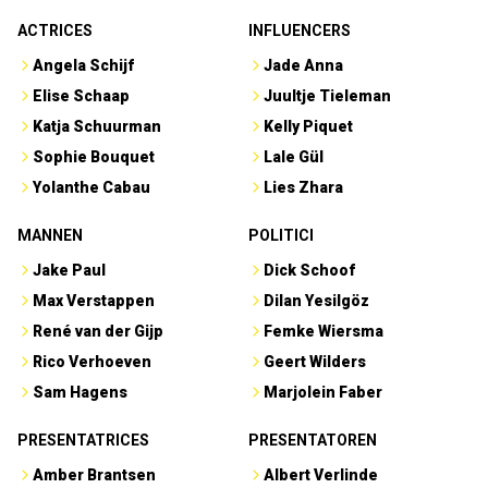
ACTRICES
INFLUENCERS
Angela Schijf
Jade Anna
Elise Schaap
Juultje Tieleman
Katja Schuurman
Kelly Piquet
Sophie Bouquet
Lale Gül
Yolanthe Cabau
Lies Zhara
MANNEN
POLITICI
Jake Paul
Dick Schoof
Max Verstappen
Dilan Yesilgöz
René van der Gijp
Femke Wiersma
Rico Verhoeven
Geert Wilders
Sam Hagens
Marjolein Faber
PRESENTATRICES
PRESENTATOREN
Amber Brantsen
Albert Verlinde