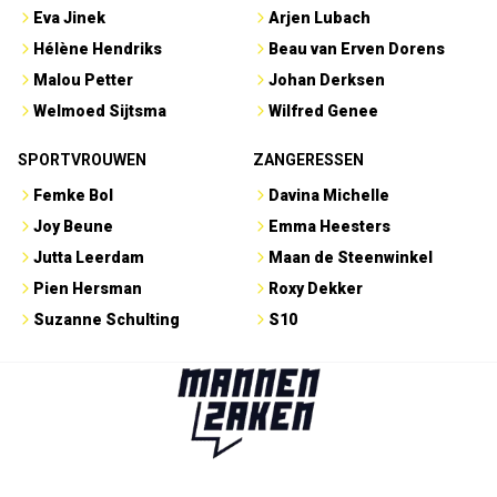
Eva Jinek
Arjen Lubach
Hélène Hendriks
Beau van Erven Dorens
Malou Petter
Johan Derksen
Welmoed Sijtsma
Wilfred Genee
SPORTVROUWEN
ZANGERESSEN
Femke Bol
Davina Michelle
Joy Beune
Emma Heesters
Jutta Leerdam
Maan de Steenwinkel
Pien Hersman
Roxy Dekker
Suzanne Schulting
S10