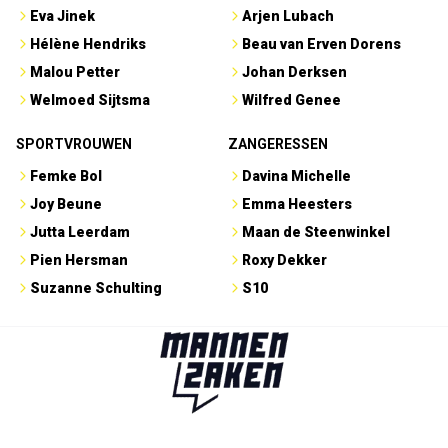
Eva Jinek
Arjen Lubach
Hélène Hendriks
Beau van Erven Dorens
Malou Petter
Johan Derksen
Welmoed Sijtsma
Wilfred Genee
SPORTVROUWEN
ZANGERESSEN
Femke Bol
Davina Michelle
Joy Beune
Emma Heesters
Jutta Leerdam
Maan de Steenwinkel
Pien Hersman
Roxy Dekker
Suzanne Schulting
S10