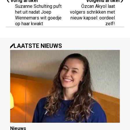
Vorig artikel
Volgend artikel
Suzanne Schulting puft
Özcan Akyol laat
het uit nadat Joep
volgers schrikken met
Wennemars wit goedje
nieuw kapsel: oordeel
op haar kwakt
zelf!
LAATSTE NIEUWS
Nieuws