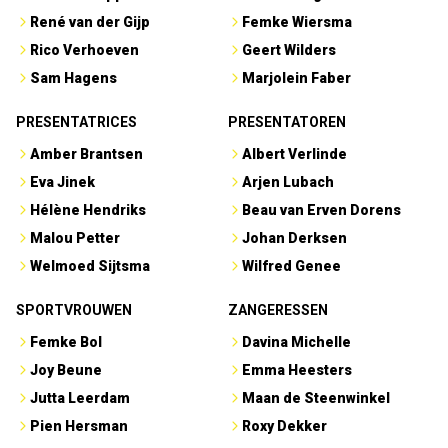
René van der Gijp
Femke Wiersma
Rico Verhoeven
Geert Wilders
Sam Hagens
Marjolein Faber
PRESENTATRICES
PRESENTATOREN
Amber Brantsen
Albert Verlinde
Eva Jinek
Arjen Lubach
Hélène Hendriks
Beau van Erven Dorens
Malou Petter
Johan Derksen
Welmoed Sijtsma
Wilfred Genee
SPORTVROUWEN
ZANGERESSEN
Femke Bol
Davina Michelle
Joy Beune
Emma Heesters
Jutta Leerdam
Maan de Steenwinkel
Pien Hersman
Roxy Dekker