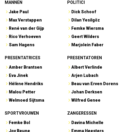
MANNEN
POLITICI
Jake Paul
Dick Schoof
Max Verstappen
Dilan Yesilgöz
René van der Gijp
Femke Wiersma
Rico Verhoeven
Geert Wilders
Sam Hagens
Marjolein Faber
PRESENTATRICES
PRESENTATOREN
Amber Brantsen
Albert Verlinde
Eva Jinek
Arjen Lubach
Hélène Hendriks
Beau van Erven Dorens
Malou Petter
Johan Derksen
Welmoed Sijtsma
Wilfred Genee
SPORTVROUWEN
ZANGERESSEN
Femke Bol
Davina Michelle
Joy Beune
Emma Heesters