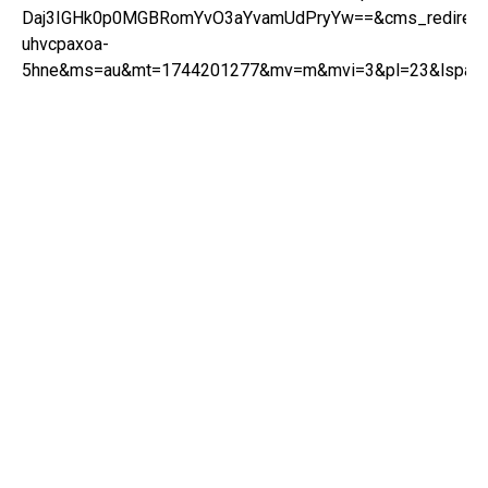
Daj3IGHk0p0MGBRomYvO3aYvamUdPryYw==&cms_redirect
uhvcpaxoa-
5hne&ms=au&mt=1744201277&mv=m&mvi=3&pl=23&lspara