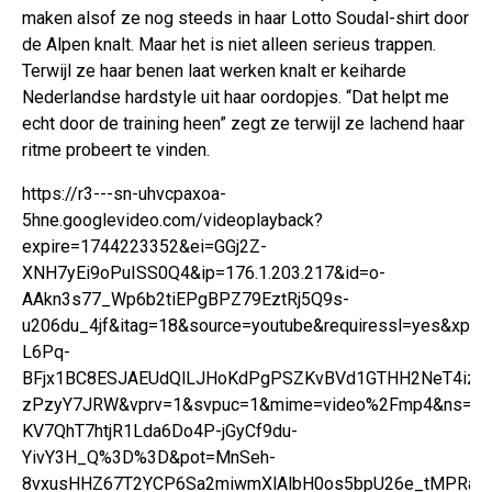
maken alsof ze nog steeds in haar Lotto Soudal-shirt door
de Alpen knalt. Maar het is niet alleen serieus trappen.
Terwijl ze haar benen laat werken knalt er keiharde
Nederlandse hardstyle uit haar oordopjes. “Dat helpt me
echt door de training heen” zegt ze terwijl ze lachend haar
ritme probeert te vinden.
https://r3---sn-uhvcpaxoa-
5hne.googlevideo.com/videoplayback?
expire=1744223352&ei=GGj2Z-
XNH7yEi9oPuISS0Q4&ip=176.1.203.217&id=o-
AAkn3s77_Wp6b2tiEPgBPZ79EztRj5Q9s-
u206du_4jf&itag=18&source=youtube&requiressl=yes&x
L6Pq-
BFjx1BC8ESJAEUdQlLJHoKdPgPSZKvBVd1GTHH2NeT4izDI
zPzyY7JRW&vprv=1&svpuc=1&mime=video%2Fmp4&ns=oyN
KV7QhT7htjR1Lda6Do4P-jGyCf9du-
YivY3H_Q%3D%3D&pot=MnSeh-
8vxusHHZ67T2YCP6Sa2miwmXlAlbH0os5bpU26e_tMPRagp6