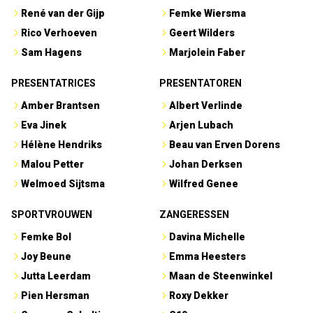
René van der Gijp
Femke Wiersma
Rico Verhoeven
Geert Wilders
Sam Hagens
Marjolein Faber
PRESENTATRICES
PRESENTATOREN
Amber Brantsen
Albert Verlinde
Eva Jinek
Arjen Lubach
Hélène Hendriks
Beau van Erven Dorens
Malou Petter
Johan Derksen
Welmoed Sijtsma
Wilfred Genee
SPORTVROUWEN
ZANGERESSEN
Femke Bol
Davina Michelle
Joy Beune
Emma Heesters
Jutta Leerdam
Maan de Steenwinkel
Pien Hersman
Roxy Dekker