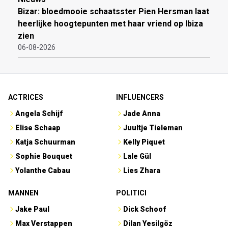
Bizar: bloedmooie schaatsster Pien Hersman laat
heerlijke hoogtepunten met haar vriend op Ibiza
zien
06-08-2026
ACTRICES
INFLUENCERS
Angela Schijf
Jade Anna
Elise Schaap
Juultje Tieleman
Katja Schuurman
Kelly Piquet
Sophie Bouquet
Lale Gül
Yolanthe Cabau
Lies Zhara
MANNEN
POLITICI
Jake Paul
Dick Schoof
Max Verstappen
Dilan Yesilgöz