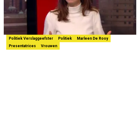
Politiek Verslaggeefster
Politiek
Marleen De Rooy
Presentatrices
Vrouwen