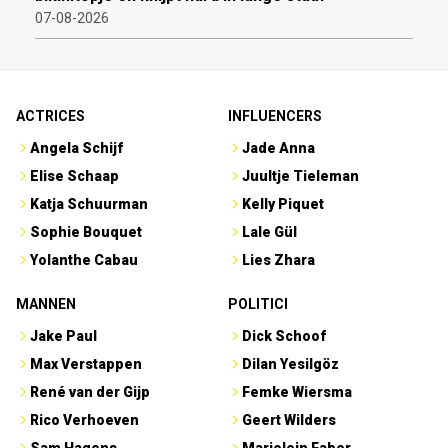
07-08-2026
ACTRICES
INFLUENCERS
Angela Schijf
Jade Anna
Elise Schaap
Juultje Tieleman
Katja Schuurman
Kelly Piquet
Sophie Bouquet
Lale Gül
Yolanthe Cabau
Lies Zhara
MANNEN
POLITICI
Jake Paul
Dick Schoof
Max Verstappen
Dilan Yesilgöz
René van der Gijp
Femke Wiersma
Rico Verhoeven
Geert Wilders
Sam Hagens
Marjolein Faber