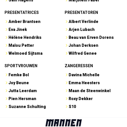
PRESENTATRICES
PRESENTATOREN
Amber Brantsen
Albert Verlinde
Eva Jinek
Arjen Lubach
Hélène Hendriks
Beau van Erven Dorens
Malou Petter
Johan Derksen
Welmoed Sijtsma
Wilfred Genee
SPORTVROUWEN
ZANGERESSEN
Femke Bol
Davina Michelle
Joy Beune
Emma Heesters
Jutta Leerdam
Maan de Steenwinkel
Pien Hersman
Roxy Dekker
Suzanne Schulting
S10