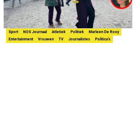
Sport
NOS Journaal
Atletiek
Politiek
Marleen De Rooy
Entertainment
Vrouwen
TV
Journalistes
Politica's