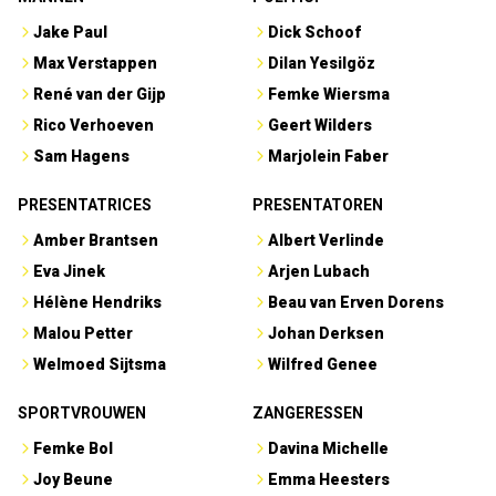
Jake Paul
Dick Schoof
Max Verstappen
Dilan Yesilgöz
René van der Gijp
Femke Wiersma
Rico Verhoeven
Geert Wilders
Sam Hagens
Marjolein Faber
PRESENTATRICES
PRESENTATOREN
Amber Brantsen
Albert Verlinde
Eva Jinek
Arjen Lubach
Hélène Hendriks
Beau van Erven Dorens
Malou Petter
Johan Derksen
Welmoed Sijtsma
Wilfred Genee
SPORTVROUWEN
ZANGERESSEN
Femke Bol
Davina Michelle
Joy Beune
Emma Heesters