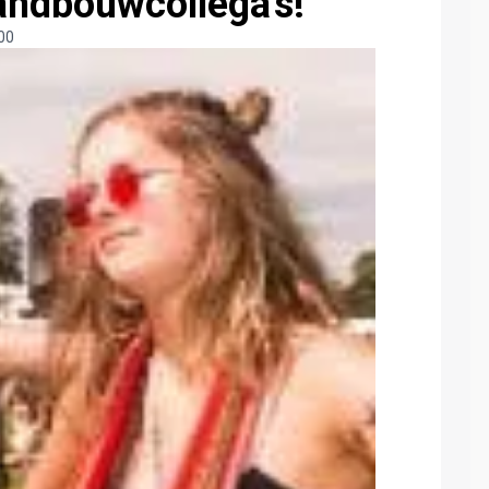
landbouwcollega's!
00