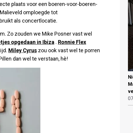
rfecte plaats voor een boeren-voor-boeren-
 Malieveld omploegde tot
ruikt als concertlocatie.
eem. Zo zouden we Mike Posner vast wel
etjes opgedaan in Ibiza
.
Ronnie Flex
ijd.
Miley Cyrus
zou ook vast wel te porren
 Pillen dan wel te verstaan, hè!
N
Ma
ve
07