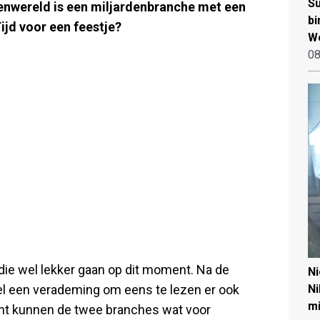
Su
lenwereld is een miljardenbranche met een
bi
ijd voor een feestje?
W
08
die wel lekker gaan op dit moment. Na de
N
wel een verademing om eens te lezen er ook
Ni
mi
cht kunnen de twee branches wat voor