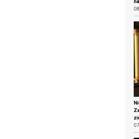
na
08
N
Za
zi
07