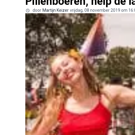
Pillenboeren, help de 
door
Martijn Keizer
vrijdag, 08 november 2019 om 16: