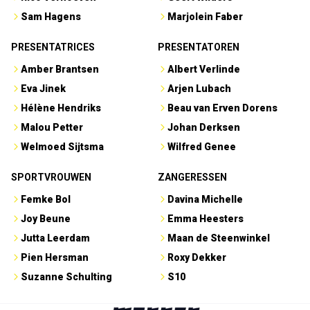
Sam Hagens
Marjolein Faber
PRESENTATRICES
PRESENTATOREN
Amber Brantsen
Albert Verlinde
Eva Jinek
Arjen Lubach
Hélène Hendriks
Beau van Erven Dorens
Malou Petter
Johan Derksen
Welmoed Sijtsma
Wilfred Genee
SPORTVROUWEN
ZANGERESSEN
Femke Bol
Davina Michelle
Joy Beune
Emma Heesters
Jutta Leerdam
Maan de Steenwinkel
Pien Hersman
Roxy Dekker
Suzanne Schulting
S10