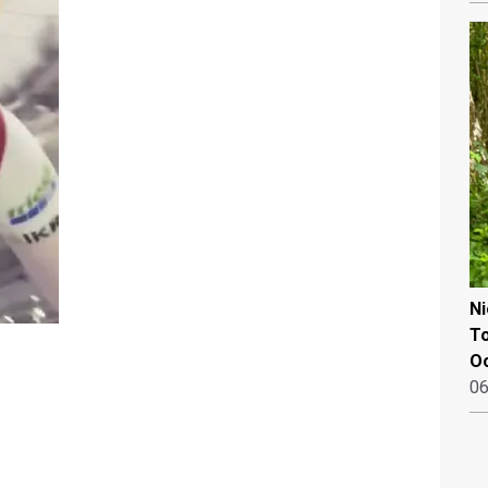
N
To
Oo
06