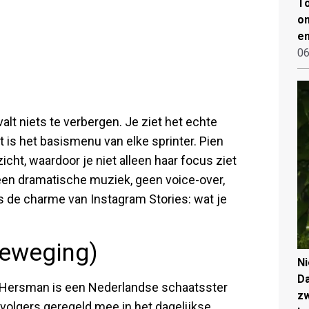
To
on
en
06
valt niets te verbergen. Je ziet het echte
t is het basismenu van elke sprinter. Pien
cht, waardoor je niet alleen haar focus ziet
Geen dramatische muziek, geen voice-over,
s de charme van Instagram Stories: wat je
 beweging)
N
Da
en Hersman is een Nederlandse schaatsster
zw
 volgers geregeld mee in het dagelijkse