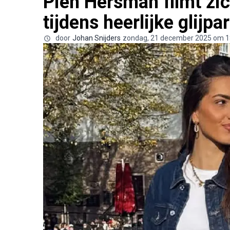
Pien Hersman filmt zic
tijdens heerlijke glijpar
door
Johan Snijders
zondag, 21 december 2025 om 1