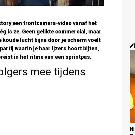
story een frontcamera-video vanaf het
 wég is ze. Geen gelikte commercial, maar
e koude lucht bijna door je scherm voelt
partij waarin je haar ijzers hoort bijten,
eist in het ritme van een sprintpas.
lgers mee tijdens
N