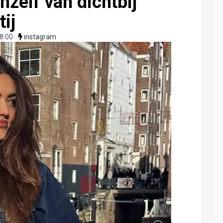
hzelf van dichtbij
tij
8:00
instagram