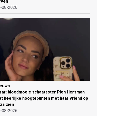
rven
-08-2026
ieuws
zar: bloedmooie schaatsster Pien Hersman
at heerlijke hoogtepunten met haar vriend op
iza zien
-08-2026