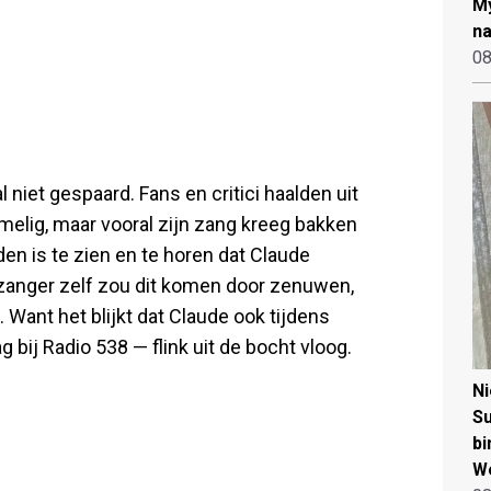
My
na
08
 niet gespaard. Fans en critici haalden uit
melig, maar vooral zijn zang kreeg bakken
lden is te zien en te horen dat Claude
 zanger zelf zou dit komen door zenuwen,
 Want het blijkt dat Claude ook tijdens
ij Radio 538 — flink uit de bocht vloog.
N
Su
bi
W