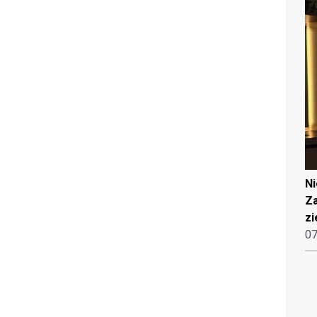
N
Za
zi
07