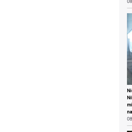
08
N
Ni
mi
na
08