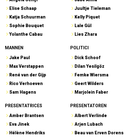
Elise Schaap
Juultje Tieleman
Katja Schuurman
Kelly Piquet
Sophie Bouquet
Lale Gül
Yolanthe Cabau
Lies Zhara
MANNEN
POLITICI
Jake Paul
Dick Schoof
Max Verstappen
Dilan Yesilgöz
René van der Gijp
Femke Wiersma
Rico Verhoeven
Geert Wilders
Sam Hagens
Marjolein Faber
PRESENTATRICES
PRESENTATOREN
Amber Brantsen
Albert Verlinde
Eva Jinek
Arjen Lubach
Hélène Hendriks
Beau van Erven Dorens