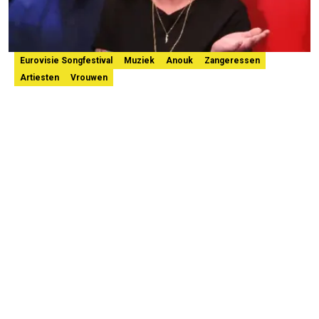
Eurovisie Songfestival
Muziek
Anouk
Zangeressen
Artiesten
Vrouwen