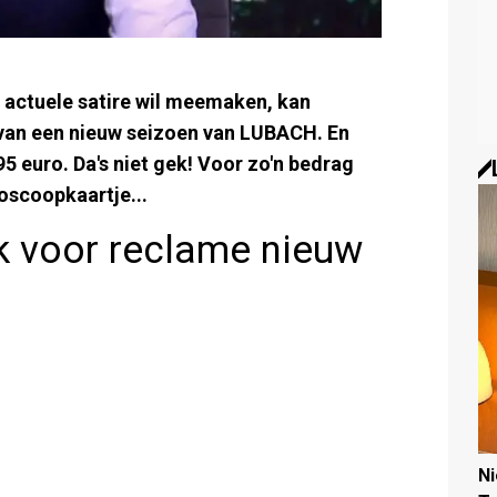
 actuele satire wil meemaken, kan
van een nieuw seizoen van LUBACH. En
95 euro. Da's niet gek! Voor zo'n bedrag
oscoopkaartje...
k voor reclame nieuw
N