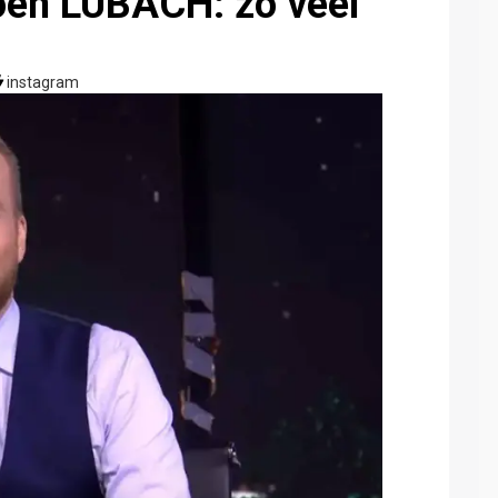
en LUBACH: zó veel
instagram