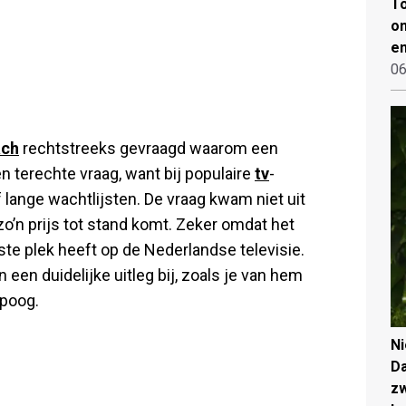
To
on
en
06
ach
rechtstreeks gevraagd waarom een
n terechte vraag, want bij populaire
tv
-
lange wachtlijsten. De vraag kwam niet uit
zo’n prijs tot stand komt. Zeker omdat het
te plek heeft op de Nederlandse televisie.
een duidelijke uitleg bij, zoals je van hem
ipoog.
N
Da
zw