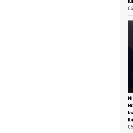
lu
06
N
Bi
la
Ib
06