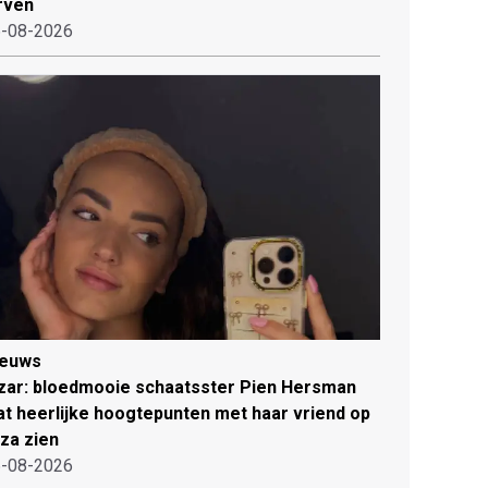
rven
-08-2026
ieuws
zar: bloedmooie schaatsster Pien Hersman
at heerlijke hoogtepunten met haar vriend op
iza zien
-08-2026