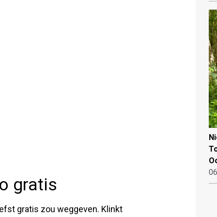
N
To
Oo
06
o gratis
liefst gratis zou weggeven. Klinkt