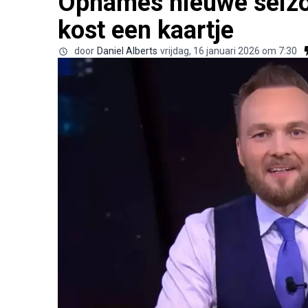
Opnames nieuwe seizo
kost een kaartje
door
Daniel Alberts
vrijdag, 16 januari 2026 om 7:30