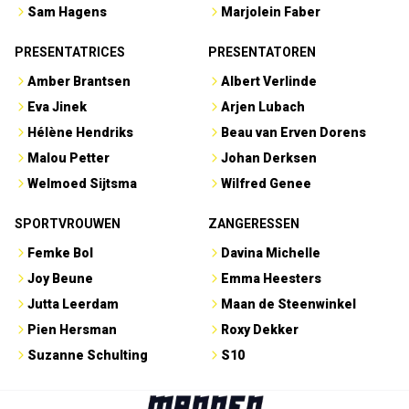
Sam Hagens
Marjolein Faber
PRESENTATRICES
PRESENTATOREN
Amber Brantsen
Albert Verlinde
Eva Jinek
Arjen Lubach
Hélène Hendriks
Beau van Erven Dorens
Malou Petter
Johan Derksen
Welmoed Sijtsma
Wilfred Genee
SPORTVROUWEN
ZANGERESSEN
Femke Bol
Davina Michelle
Joy Beune
Emma Heesters
Jutta Leerdam
Maan de Steenwinkel
Pien Hersman
Roxy Dekker
Suzanne Schulting
S10