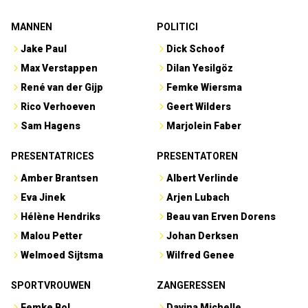
MANNEN
POLITICI
Jake Paul
Dick Schoof
Max Verstappen
Dilan Yesilgöz
René van der Gijp
Femke Wiersma
Rico Verhoeven
Geert Wilders
Sam Hagens
Marjolein Faber
PRESENTATRICES
PRESENTATOREN
Amber Brantsen
Albert Verlinde
Eva Jinek
Arjen Lubach
Hélène Hendriks
Beau van Erven Dorens
Malou Petter
Johan Derksen
Welmoed Sijtsma
Wilfred Genee
SPORTVROUWEN
ZANGERESSEN
Femke Bol
Davina Michelle