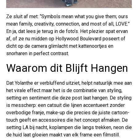
Ze sluit af met: “Symbols mean what you give them; ours
mean family, creativity, connection, and most of all, LOVE.”
En ja, dat lees je terug in de foto’s. Het plezier spat ervan
af, of ze nu midden op Hollywood Boulevard poseert of
dicht op de camera glimlacht met kattenoortjes en
snorharen in perfect contrast.
Waarom dit Blijft Hangen
Dat Yolanthe er verbluffend uitziet, helpt natuurlijk mee aan
het virale effect maar het is de combinatie van styling,
setting en sentiment die deze post laat hangen. De styling
is messcherp: een catsuit die lijnen accentueert zonder
overbodige franje, make-up die precies de juiste cartoon-
touch geeft en accessoires die het concept afmaken. De
setting LA bij nacht, koplampen die langs trekken, neon die
de huid laat gloeien maakt van elk frame een filmstill.