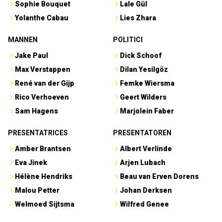
Sophie Bouquet
Lale Gül
Yolanthe Cabau
Lies Zhara
MANNEN
POLITICI
Jake Paul
Dick Schoof
Max Verstappen
Dilan Yesilgöz
René van der Gijp
Femke Wiersma
Rico Verhoeven
Geert Wilders
Sam Hagens
Marjolein Faber
PRESENTATRICES
PRESENTATOREN
Amber Brantsen
Albert Verlinde
Eva Jinek
Arjen Lubach
Hélène Hendriks
Beau van Erven Dorens
Malou Petter
Johan Derksen
Welmoed Sijtsma
Wilfred Genee