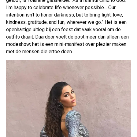
geloof, is Yolanthe glashelder. “As a faithful child to God,
I’m happy to celebrate life whenever possible… Our
intention isn’t to honor darkness, but to bring light, love,
kindness, gratitude, and fun, wherever we go.” Het is een
openhartige uitleg bij een feest dat vaak vooral om de
outfits draait. Daardoor voelt de post meer dan alleen een
modeshow; het is een mini-manifest over plezier maken
met de mensen die ertoe doen.